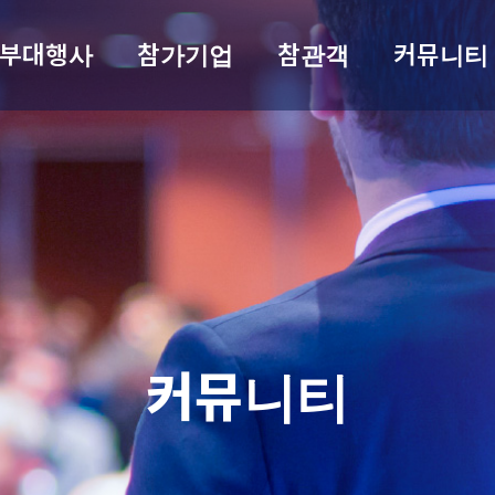
부대행사
참가기업
참관객
커뮤니티
커뮤니티