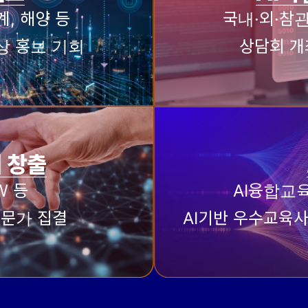
계, 해양 등
국내·외·참
상 홍보 기회
상담회 개
 창출
SW 등
AI융합교
전문가 집결
AI기반 우수교육사