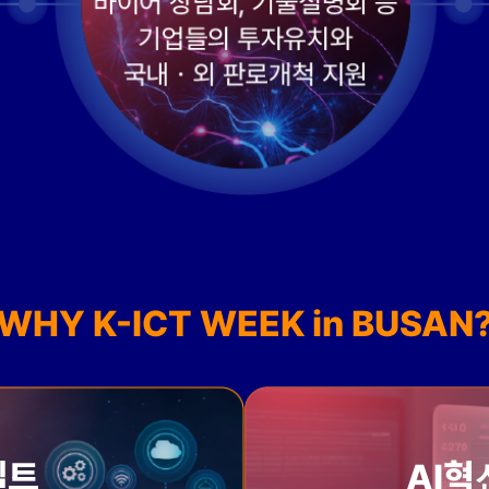
WHY K-ICT WEEK in BUSAN
벨트
AI혁