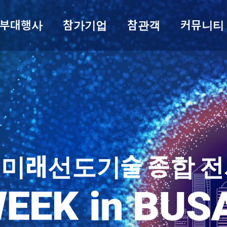
부대행사
참가기업
참관객
커뮤니티
 미래선도기술 종합 전