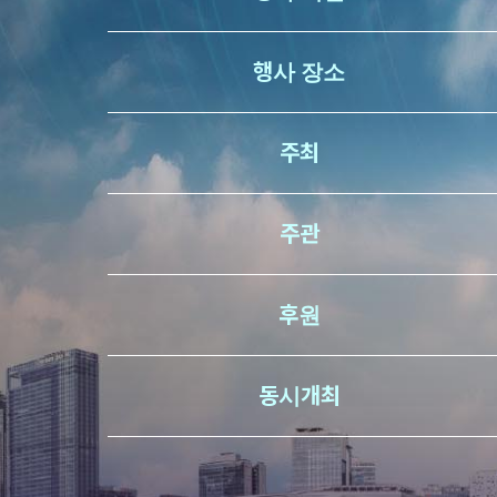
행사 장소
주최
주관
후원
동시개최