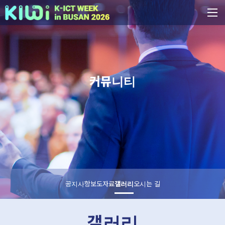
커뮤니티
공지사항
보도자료
갤러리
오시는 길
갤러리