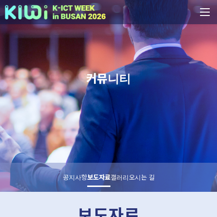
커뮤니티
공지사항
보도자료
갤러리
오시는 길
보도자료