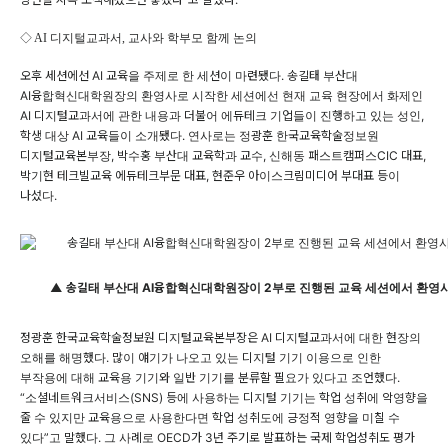
◇ AI 디지털교과서, 교사와 학부모 함께 논의
오후 세션에선 AI 교육을 주제로 한 세션이 마련됐다. 송길태 부산대
AI융합혁신대학원장의 환영사로 시작한 세션에선 현재 교육 현장에서 화제인
AI 디지털교과서에 관한 내용과 더불어 에듀테크 기업들이 진행하고 있는 성인,
학생 대상 AI 교육들이 소개됐다. 연사로는 정광훈 한국교육학술정보원
디지털교육본부장, 박수홍 부산대 교육학과 교수, 신해동 패스트캠퍼스CIC 대표,
박기현 테크빌교육 에듀테크부문 대표, 현준우 아이스크림미디어 부대표 등이
나섰다.
▲ 송길태 부산대 AI융합혁신대학원장이 2부로 진행된 교육 세션에서 환영사
정광훈 한국교육학술정보원 디지털교육본부장은 AI 디지털교과서에 대한 현장의
오해를 해명했다. 많이 얘기가 나오고 있는 디지털 기기 이용으로 인한
부작용에 대해 교육용 기기와 일반 기기를 분류할 필요가 있다고 조언했다.
“소셜네트워크서비스(SNS) 등에 사용하는 디지털 기기는 학업 성취에 악영향을
줄 수 있지만 교육용으로 사용한다면 학업 성취도에 긍정적 영향을 미칠 수
있다”고 말했다. 그 사례로 OECD가 3년 주기로 발표하는 국제 학업성취도 평가