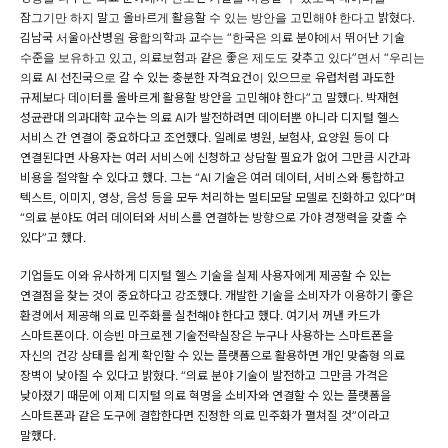
잠그기만 하지 말고 올바르게 활용할 수 있는 방안을 고민해야 한다고 밝혔다.
김남국 서울아산병원 융합의학과 교수는 “한국은 의료 분야에서 뛰어난 기술
수준을 보유하고 있고, 의료보험과 같은 좋은 제도도 갖추고 있다”면서 “우리는
의료 AI 선진국으로 갈 수 있는 충분한 자격요건이 있으므로 유럽처럼 과도한
규제보다 데이터를 올바르게 활용할 방안을 고민해야 한다”고 말했다. 박재현
성균관대 의과대학 교수는 의료 AI가 발전하려면 데이터뿐 아니라 디지털 헬스
서비스 간 연결이 중요하다고 조언했다. 일례로 병원, 보험사, 요양원 등이 다
연결된다면 사용자는 여러 서비스에 신청하고 상담할 필요가 없어 그만큼 시간과
비용을 절약할 수 있다고 했다. 그는 “AI 기술은 여러 데이터, 서비스와 통합하고
텍스트, 이미지, 영상, 음성 등을 모두 처리하는 멀티모달 모델로 진화하고 있다”며
“의료 분야도 여러 데이터와 서비스를 연결하는 방향으로 가야 경쟁력을 갖출 수
있다”고 했다.
기업들도 이와 유사하게 디지털 헬스 기술을 실제 사용자에게 제공할 수 있는
연결점을 찾는 것이 중요하다고 강조했다. 개발한 기술을 소비자가 이용하기 좋은
환경에서 제공해 의료 민주화를 실천해야 한다고 했다. 여기서 꺼낸 카드가
스마트폰이다. 이승빈 마크로젠 기술전략실장은 누구나 사용하는 스마트폰을
자신의 건강 상태를 쉽게 확인할 수 있는 플랫폼으로 활용하면 개인 맞춤형 의료
장벽이 낮아질 수 있다고 밝혔다. “의료 분야 기술이 발전하고 그만큼 가격은
낮아졌기 때문에 이제 디지털 의료 혁명을 소비자와 연결할 수 있는 플랫폼을
스마트폰과 같은 도구에 결합한다면 진정한 의료 민주화가 펼쳐질 것”이라고
말했다.