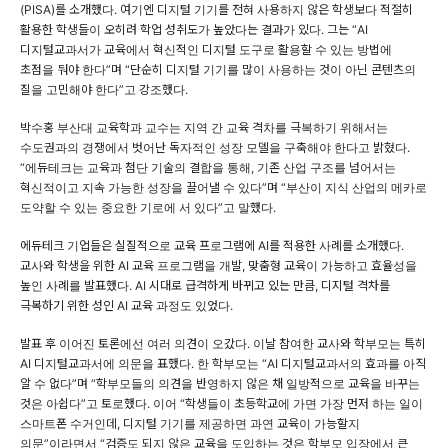
(PISA)를 소개했다. 여기엔 디지털 기기를 전혀 사용하지 않은 학생보다 적절히
활용한 학생들이 오히려 학업 성취도가 높았다는 결과가 있다. 그는 “AI
디지털교과서가 교육에서 혁신적인 디지털 도구로 활용할 수 있는 방법에
초점을 둬야 한다”며 “단순히 디지털 기기를 많이 사용하는 것이 아닌 콘텐츠의
질을 고민해야 한다”고 강조했다.
박수홍 부산대 교육학과 교수는 지역 간 교육 격차를 극복하기 위해서는
수도권과의 경쟁에서 벗어난 독자적인 성장 모델을 구축해야 한다고 밝혔다.
“에듀테크는 교육과 첨단 기술의 결합을 통해, 기존 산업 구조를 넘어서는
혁신적이고 지속 가능한 성장을 끌어낼 수 있다”며 “부산이 지식 산업의 메카로
도약할 수 있는 중요한 기로에 서 있다”고 말했다.
에듀테크 기업들은 실질적으로 교육 프로그램에 AI를 적용한 사례를 소개했다.
교사와 학생을 위한 AI 교육 프로그램을 개발, 맞춤형 교육이 가능하고 효율성을
높인 사례를 발표했다. AI 시대로 급격하게 바뀌고 있는 만큼, 디지털 격차를
극복하기 위한 성인 AI 교육 과정도 있었다.
발표 후 이어진 토론에선 여러 의견이 오갔다. 이날 참여한 교사와 학부모는 특히
AI 디지털교과서에 의문을 표했다. 한 학부모는 “AI 디지털교과서의 효과를 아직
알 수 없다”며 “학부모들의 의견을 반영하지 않은 채 일방적으로 교육을 바꾸는
것은 아쉽다”고 토로했다. 이어 “학생들이 초등학교에 가면 가장 먼저 하는 일이
스마트폰 수거인데, 디지털 기기를 제공하면 과연 교육이 가능할지
의문”이라면서 “검증도 되지 않은 교육을 도입하는 것은 학부모 입장에서 큰