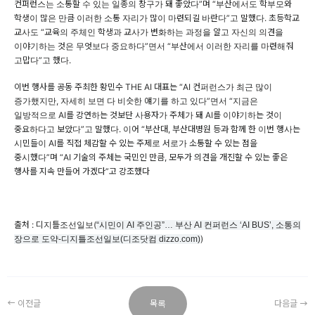
컨퍼런스는 소통할 수 있는 일종의 창구가 돼 좋았다”며 “부산에서도 학부모와
학생이 많은 만큼 이러한 소통 자리가 많이 마련되길 바란다”고 말했다. 초등학교
교사도 “교육의 주체인 학생과 교사가 변화하는 과정을 알고 자신의 의견을
이야기하는 것은 무엇보다 중요하다”면서 “부산에서 이러한 자리를 마련해줘
고맙다”고 했다.
이번 행사를 공동 주최한 황민수 THE AI 대표는 “AI 컨퍼런스가 최근 많이
증가했지만, 자세히 보면 다 비슷한 얘기를 하고 있다”면서 “지금은
일방적으로 AI를 강연하는 것보단 사용자가 주체가 돼 AI를 이야기하는 것이
중요하다고 보았다”고 말했다. 이어 “부산대, 부산대병원 등과 함께 한 이번 행사는
시민들이 AI를 직접 체감할 수 있는 주제로 서로가 소통할 수 있는 점을
중시했다”며 “AI 기술의 주체는 국민인 만큼, 모두가 의견을 개진할 수 있는 좋은
행사를 지속 만들어 가겠다”고 강조했다
출처 : 디지틀조선일보(
“시민이 AI 주인공”… 부산 AI 컨퍼런스 ‘AI BUS’, 소통의
)
장으로 도약-디지틀조선일보(디조닷컴 dizzo.com)
이전글
목록
다음글