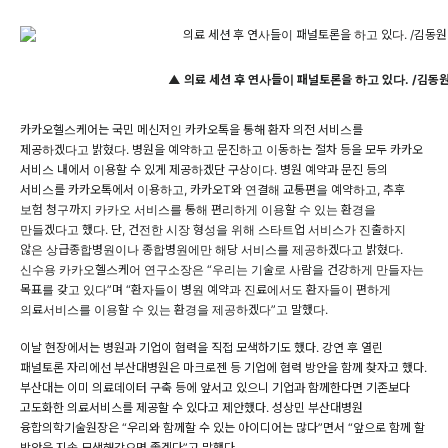
▲ 의료 세션 후 연사들이 패널토론을 하고 있다. /김동
카카오헬스케어는 국민 메신저인 카카오톡을 통해 환자 의전 서비스를
제공하겠다고 밝혔다. 병원을 예약하고 문진하고 이동하는 절차 등을 모두 카카오
서비스 내에서 이용할 수 있게 제공하겠단 구상이다. 병원 예약과 문진 등의
서비스를 카카오톡에서 이용하고, 카카오T와 연결해 교통편을 예약하고, 추후
보험 청구까지 카카오 서비스를 통해 편리하게 이용할 수 있는 환경을
만들겠다고 했다. 단, 건전한 시장 형성을 위해 스타트업 서비스가 진출하지
않은 상급종합병원이나 종합병원에만 해당 서비스를 제공하겠다고 밝혔다.
신수용 카카오헬스케어 연구소장은 “우리는 기술로 사람을 건강하게 만들자는
목표를 갖고 있다”며 “환자들이 병원 예약과 진료에서도 환자들이 편하게
의료서비스를 이용할 수 있는 환경을 제공하겠다”고 말했다.
이날 현장에서는 병원과 기업이 협력을 직접 모색하기도 했다. 강연 후 열린
패널토론 자리에선 부산대병원은 마크로젠 등 기업에 협력 방안을 함께 찾자고 했다.
부산대는 이미 의료데이터 구축 등에 앞서고 있으니 기업과 함께한다면 기존보다
고도화한 의료서비스를 제공할 수 있다고 제안했다. 성상민 부산대병원
융합의학기술원장은 “우리와 함께할 수 있는 아이디어는 많다”면서 “앞으로 함께 할
방안을 지속 모색해갔으면 좋겠다”고 말했다.