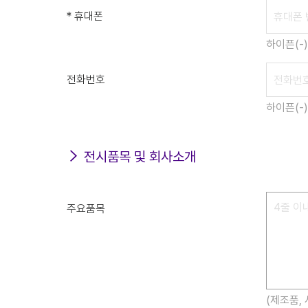
* 휴대폰
하이픈(-
전화번호
하이픈(-
전시품목 및 회사소개
주요품목
(제조품,