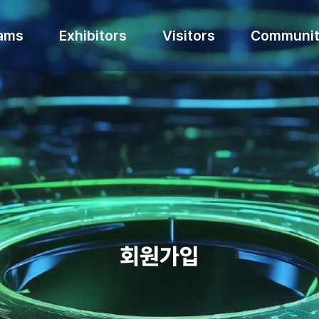
ams
Exhibitors
Visitors
Communit
회원가입