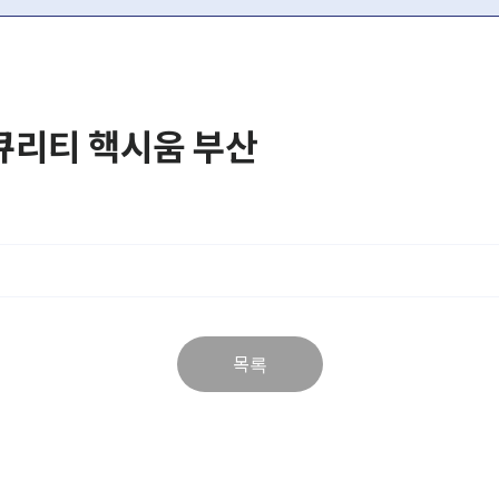
시큐리티 핵시움 부산
목록