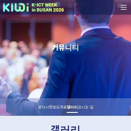
커뮤니티
공지사항
보도자료
갤러리
오시는 길
갤러리