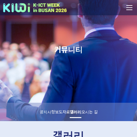
커뮤니티
공지사항
보도자료
갤러리
오시는 길
갤러리