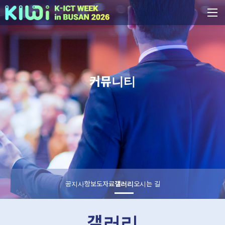
커뮤니티
공지사항
보도자료
갤러리
오시는 길
갤러리