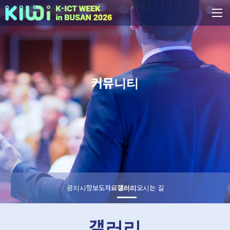
커뮤니티
공지사항
보도자료
갤러리
오시는 길
갤러리