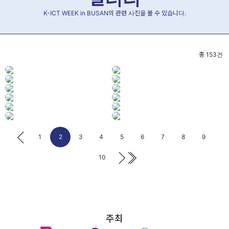
K-ICT WEEK in BUSAN의 관련 사진을 볼 수 있습니다.
총
153
건
1
2
3
4
5
6
7
8
9
10
주최