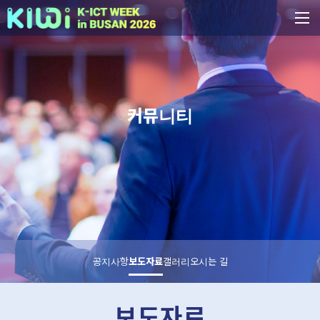
커뮤니티
공지사항
보도자료
갤러리
오시는 길
보도자료