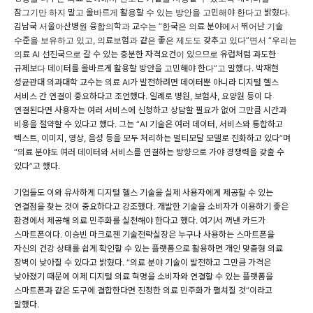
잠그기만 하지 말고 올바르게 활용할 수 있는 방안을 고민해야 한다고 밝혔다.
김남국 서울아산병원 융합의학과 교수는 “한국은 의료 분야에서 뛰어난 기술
수준을 보유하고 있고, 의료보험과 같은 좋은 제도도 갖추고 있다”면서 “우리는
의료 AI 선진국으로 갈 수 있는 충분한 자격요건이 있으므로 유럽처럼 과도한
규제보다 데이터를 올바르게 활용할 방안을 고민해야 한다”고 말했다. 박재현
성균관대 의과대학 교수는 의료 AI가 발전하려면 데이터뿐 아니라 디지털 헬스
서비스 간 연결이 중요하다고 조언했다. 일례로 병원, 보험사, 요양원 등이 다
연결된다면 사용자는 여러 서비스에 신청하고 상담할 필요가 없어 그만큼 시간과
비용을 절약할 수 있다고 했다. 그는 “AI 기술은 여러 데이터, 서비스와 통합하고
텍스트, 이미지, 영상, 음성 등을 모두 처리하는 멀티모달 모델로 진화하고 있다”며
“의료 분야도 여러 데이터와 서비스를 연결하는 방향으로 가야 경쟁력을 갖출 수
있다”고 했다.
기업들도 이와 유사하게 디지털 헬스 기술을 실제 사용자에게 제공할 수 있는
연결점을 찾는 것이 중요하다고 강조했다. 개발한 기술을 소비자가 이용하기 좋은
환경에서 제공해 의료 민주화를 실천해야 한다고 했다. 여기서 꺼낸 카드가
스마트폰이다. 이승빈 마크로젠 기술전략실장은 누구나 사용하는 스마트폰을
자신의 건강 상태를 쉽게 확인할 수 있는 플랫폼으로 활용하면 개인 맞춤형 의료
장벽이 낮아질 수 있다고 밝혔다. “의료 분야 기술이 발전하고 그만큼 가격은
낮아졌기 때문에 이제 디지털 의료 혁명을 소비자와 연결할 수 있는 플랫폼을
스마트폰과 같은 도구에 결합한다면 진정한 의료 민주화가 펼쳐질 것”이라고
말했다.