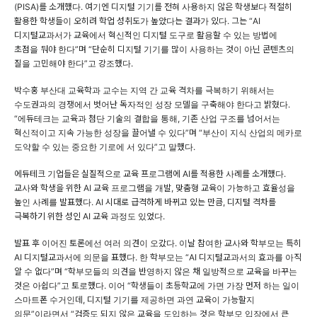
(PISA)를 소개했다. 여기엔 디지털 기기를 전혀 사용하지 않은 학생보다 적절히
활용한 학생들이 오히려 학업 성취도가 높았다는 결과가 있다. 그는 “AI
디지털교과서가 교육에서 혁신적인 디지털 도구로 활용할 수 있는 방법에
초점을 둬야 한다”며 “단순히 디지털 기기를 많이 사용하는 것이 아닌 콘텐츠의
질을 고민해야 한다”고 강조했다.
박수홍 부산대 교육학과 교수는 지역 간 교육 격차를 극복하기 위해서는
수도권과의 경쟁에서 벗어난 독자적인 성장 모델을 구축해야 한다고 밝혔다.
“에듀테크는 교육과 첨단 기술의 결합을 통해, 기존 산업 구조를 넘어서는
혁신적이고 지속 가능한 성장을 끌어낼 수 있다”며 “부산이 지식 산업의 메카로
도약할 수 있는 중요한 기로에 서 있다”고 말했다.
에듀테크 기업들은 실질적으로 교육 프로그램에 AI를 적용한 사례를 소개했다.
교사와 학생을 위한 AI 교육 프로그램을 개발, 맞춤형 교육이 가능하고 효율성을
높인 사례를 발표했다. AI 시대로 급격하게 바뀌고 있는 만큼, 디지털 격차를
극복하기 위한 성인 AI 교육 과정도 있었다.
발표 후 이어진 토론에선 여러 의견이 오갔다. 이날 참여한 교사와 학부모는 특히
AI 디지털교과서에 의문을 표했다. 한 학부모는 “AI 디지털교과서의 효과를 아직
알 수 없다”며 “학부모들의 의견을 반영하지 않은 채 일방적으로 교육을 바꾸는
것은 아쉽다”고 토로했다. 이어 “학생들이 초등학교에 가면 가장 먼저 하는 일이
스마트폰 수거인데, 디지털 기기를 제공하면 과연 교육이 가능할지
의문”이라면서 “검증도 되지 않은 교육을 도입하는 것은 학부모 입장에서 큰