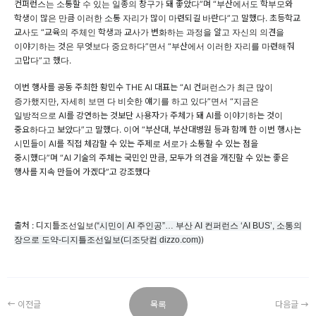
컨퍼런스는 소통할 수 있는 일종의 창구가 돼 좋았다”며 “부산에서도 학부모와
학생이 많은 만큼 이러한 소통 자리가 많이 마련되길 바란다”고 말했다. 초등학교
교사도 “교육의 주체인 학생과 교사가 변화하는 과정을 알고 자신의 의견을
이야기하는 것은 무엇보다 중요하다”면서 “부산에서 이러한 자리를 마련해줘
고맙다”고 했다.
이번 행사를 공동 주최한 황민수 THE AI 대표는 “AI 컨퍼런스가 최근 많이
증가했지만, 자세히 보면 다 비슷한 얘기를 하고 있다”면서 “지금은
일방적으로 AI를 강연하는 것보단 사용자가 주체가 돼 AI를 이야기하는 것이
중요하다고 보았다”고 말했다. 이어 “부산대, 부산대병원 등과 함께 한 이번 행사는
시민들이 AI를 직접 체감할 수 있는 주제로 서로가 소통할 수 있는 점을
중시했다”며 “AI 기술의 주체는 국민인 만큼, 모두가 의견을 개진할 수 있는 좋은
행사를 지속 만들어 가겠다”고 강조했다
출처 : 디지틀조선일보(
“시민이 AI 주인공”… 부산 AI 컨퍼런스 ‘AI BUS’, 소통의
)
장으로 도약-디지틀조선일보(디조닷컴 dizzo.com)
이전글
목록
다음글