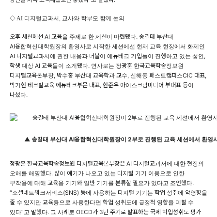
◇ AI 디지털교과서, 교사와 학부모 함께 논의
오후 세션에선 AI 교육을 주제로 한 세션이 마련됐다. 송길태 부산대
AI융합혁신대학원장의 환영사로 시작한 세션에선 현재 교육 현장에서 화제인
AI 디지털교과서에 관한 내용과 더불어 에듀테크 기업들이 진행하고 있는 성인,
학생 대상 AI 교육들이 소개됐다. 연사로는 정광훈 한국교육학술정보원
디지털교육본부장, 박수홍 부산대 교육학과 교수, 신해동 패스트캠퍼스CIC 대표,
박기현 테크빌교육 에듀테크부문 대표, 현준우 아이스크림미디어 부대표 등이
나섰다.
▲ 송길태 부산대 AI융합혁신대학원장이 2부로 진행된 교육 세션에서 환영사
정광훈 한국교육학술정보원 디지털교육본부장은 AI 디지털교과서에 대한 현장의
오해를 해명했다. 많이 얘기가 나오고 있는 디지털 기기 이용으로 인한
부작용에 대해 교육용 기기와 일반 기기를 분류할 필요가 있다고 조언했다.
“소셜네트워크서비스(SNS) 등에 사용하는 디지털 기기는 학업 성취에 악영향을
줄 수 있지만 교육용으로 사용한다면 학업 성취도에 긍정적 영향을 미칠 수
있다”고 말했다. 그 사례로 OECD가 3년 주기로 발표하는 국제 학업성취도 평가