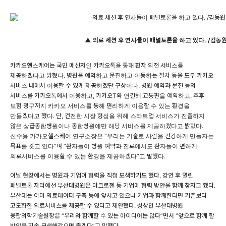
▲ 의료 세션 후 연사들이 패널토론을 하고 있다. /김동
카카오헬스케어는 국민 메신저인 카카오톡을 통해 환자 의전 서비스를
제공하겠다고 밝혔다. 병원을 예약하고 문진하고 이동하는 절차 등을 모두 카카오
서비스 내에서 이용할 수 있게 제공하겠단 구상이다. 병원 예약과 문진 등의
서비스를 카카오톡에서 이용하고, 카카오T와 연결해 교통편을 예약하고, 추후
보험 청구까지 카카오 서비스를 통해 편리하게 이용할 수 있는 환경을
만들겠다고 했다. 단, 건전한 시장 형성을 위해 스타트업 서비스가 진출하지
않은 상급종합병원이나 종합병원에만 해당 서비스를 제공하겠다고 밝혔다.
신수용 카카오헬스케어 연구소장은 “우리는 기술로 사람을 건강하게 만들자는
목표를 갖고 있다”며 “환자들이 병원 예약과 진료에서도 환자들이 편하게
의료서비스를 이용할 수 있는 환경을 제공하겠다”고 말했다.
이날 현장에서는 병원과 기업이 협력을 직접 모색하기도 했다. 강연 후 열린
패널토론 자리에선 부산대병원은 마크로젠 등 기업에 협력 방안을 함께 찾자고 했다.
부산대는 이미 의료데이터 구축 등에 앞서고 있으니 기업과 함께한다면 기존보다
고도화한 의료서비스를 제공할 수 있다고 제안했다. 성상민 부산대병원
융합의학기술원장은 “우리와 함께할 수 있는 아이디어는 많다”면서 “앞으로 함께 할
방안을 지속 모색해갔으면 좋겠다”고 말했다.