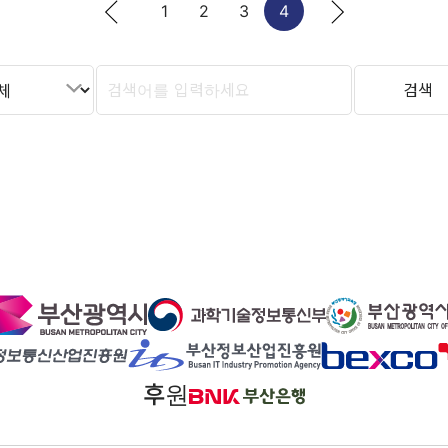
1
2
3
4
후원