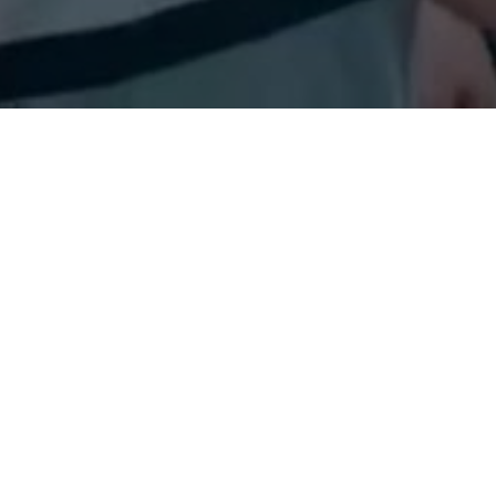
전시회
참가기업
부스 수
208
404
개사
부스
전시규모
참관객
(WSCE 통합)
8,836
42,958
sqm
명