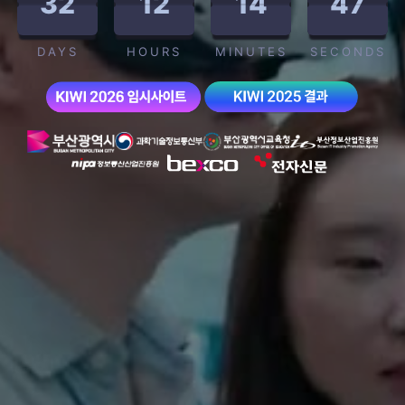
32
12
14
47
DAYS
HOURS
MINUTES
SECONDS